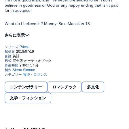
I'm not a good man, and I've never pretended to be. I don't
believe in goodness or God or any happy ending that isn't paid
for in advance.
What do I believe in? Money. Sex. Macallan 18.
They have words for men like me - playboy. Womanizer. Skirt
chaser. My brother used to be a priest, and he only has one word
for me: sinner.
©2018 Sierra Simone (P)2018 Sierra Simone
コンテンポラリー
ロマンチック
多文化
文学・フィクション