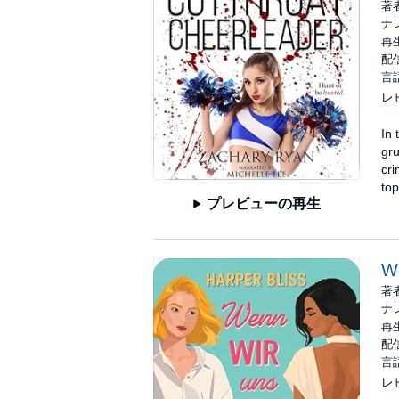
著
ナ
再生
配信
言
レ
In 
gr
cri
top
プレビューの再生
We
著
ナ
再生
配信
言
レ