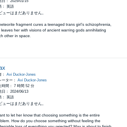
日： 2025/01/15
語： 英語
ビューはまだありません。
eteorite fragment cures a teenaged trans girl’s schizophrenia,
 leaves her with visions of ancient warring gods annihilating
h other in space.
ax
者：
Avi Duckor-Jones
レーター：
Avi Duckor-Jones
時間： 7 時間 52 分
日： 2024/06/13
語： 英語
ビューはまだありません。
ant to let her know that choosing something is the entire
oblem. How do you choose something without feeling the
eniable loss of everything you rejected? Max is about to finish