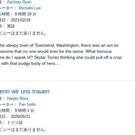
者：
Zachary Ryan
レーター：
Michelle Lee
時間： 8 時間 19 分
日： 2021/02/19
語： 英語
ビューはまだありません。
the sleepy town of Townsend, Washington, there was an act so
uesome that no one would ever be the same. What heinous
me do I speak of? Skylar Torres thinking she could pull off a crop
 with that pudgy body of hers....
nn wir uns trauen
者：
Harper Bliss
レーター：
Pan Selle
時間： 9 時間 1 分
日： 2026/05/21
語： ドイツ語
ビューはまだありません。