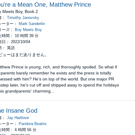
u're a Mean One, Matthew Prince
y Meets Boy, Book 2
者：
Timothy Janovsky
レーター：
Mark Sanderlin
リーズ：
Boy Meets Boy
時間： 10 時間 39 分
日： 2022/10/04
語： 英語
ビューはまだありません。
thew Prince is young, rich, and thoroughly spoiled. So what if
 parents barely remember he exists and the press is totally
essed with him? He's on top of the world. But one major PR
step later, he's cut off and shipped away to spend the holidays
his grandparents' charming...
he Insane God
者：
Jay Hartlove
レーター：
Pandora Beatrix
時間： 6 時間 56 分