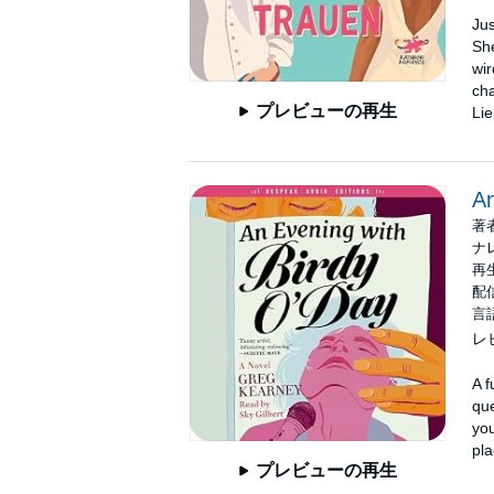
Jus
She
wir
cha
プレビューの再生
Lie
An
著
ナ
再生
配信
言
レ
A f
que
you
pla
プレビューの再生