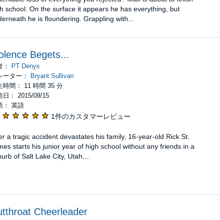
h school. On the surface it appears he has everything, but
erneath he is floundering. Grappling with...
olence Begets...
者：
PT Denys
レーター：
Bryant Sullivan
時間： 11 時間 35 分
日： 2015/09/15
語： 英語
1件のカスタマーレビュー
er a tragic accident devastates his family, 16-year-old Rick St.
es starts his junior year of high school without any friends in a
urb of Salt Lake City, Utah....
tthroat Cheerleader