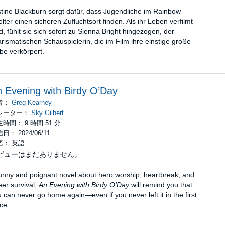
tine Blackburn sorgt dafür, dass Jugendliche im Rainbow
lter einen sicheren Zufluchtsort finden. Als ihr Leben verfilmt
d, fühlt sie sich sofort zu Sienna Bright hingezogen, der
rismatischen Schauspielerin, die im Film ihre einstige große
be verkörpert.
 Evening with Birdy O’Day
者：
Greg Kearney
レーター：
Sky Gilbert
時間： 9 時間 51 分
日： 2024/06/11
語： 英語
ビューはまだありません。
unny and poignant novel about hero worship, heartbreak, and
er survival,
An Evening with Birdy O’Day
will remind you that
 can never go home again—even if you never left it in the first
ce.