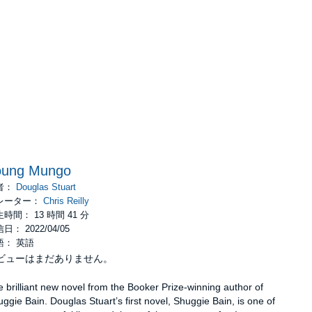
oung Mungo
者：
Douglas Stuart
レーター：
Chris Reilly
時間： 13 時間 41 分
日： 2022/04/05
語： 英語
ビューはまだありません。
 brilliant new novel from the Booker Prize-winning author of
ggie Bain. Douglas Stuart’s first novel, Shuggie Bain, is one of