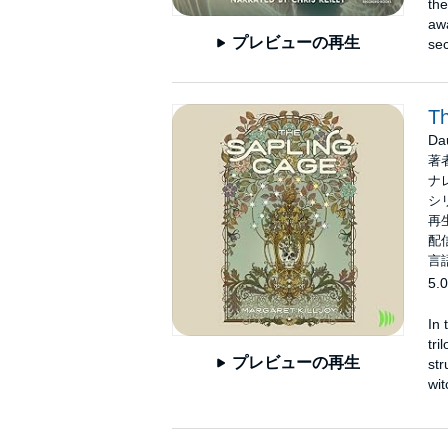
the
awa
プレビューの再生
sec
Th
Da
著
ナ
シ
再生
配信
言
5.0
In 
tri
プレビューの再生
str
wit