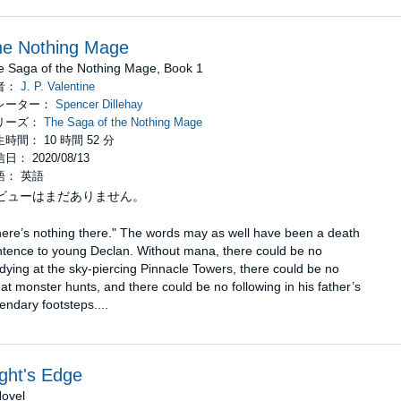
he Nothing Mage
e Saga of the Nothing Mage, Book 1
者：
J. P. Valentine
レーター：
Spencer Dillehay
リーズ：
The Saga of the Nothing Mage
時間： 10 時間 52 分
日： 2020/08/13
語： 英語
ビューはまだありません。
ere’s nothing there." The words may as well have been a death
tence to young Declan. Without mana, there could be no
dying at the sky-piercing Pinnacle Towers, there could be no
at monster hunts, and there could be no following in his father’s
endary footsteps....
ght's Edge
Novel