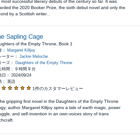
 most successful literary debuts of the century so far. It was
rded the 2020 Booker Prize, the sixth debut novel and only the
ond by a Scottish writer...
e Sapling Cage
ughters of the Empty Throne, Book 1
者：
Margaret Killjoy
レーター：
Jackie Meloche
リーズ：
Daughters of the Empty Throne
時間： 9 時間 9 分
日： 2024/09/24
語： 英語
1件のカスタマーレビュー
the gripping first novel in the Daughters of the Empty Throne
logy, author Margaret Killjoy spins a tale of earth magic, power
uggle, and self-invention in an own-voices story of trans
chcraft.