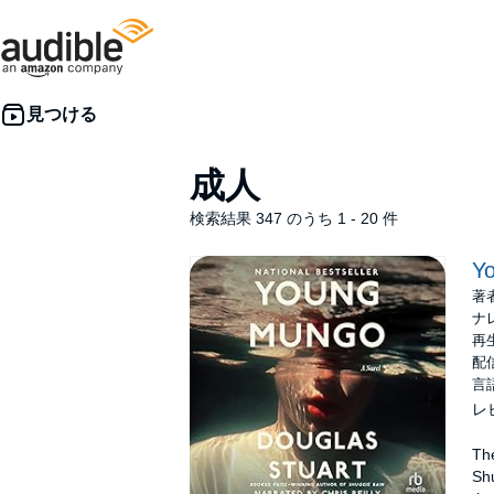
成人
検索結果 347 のうち 1 - 20 件
Y
著
ナ
再生
配信
言
レ
The
Shu