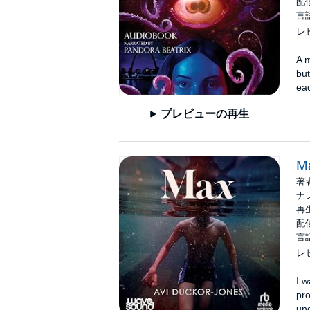
配信
言
レ
A m
but
eac
プレビューの再生
M
著
ナ
再生
配信
言
レ
I w
pr
und