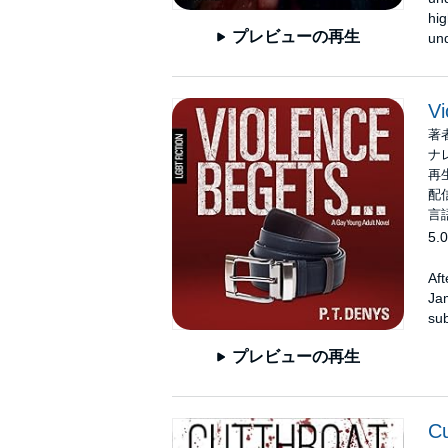
hig
プレビューの再生
und
Vi
著
ナ
再生
配信
言
5.0
Aft
Jam
sub
プレビューの再生
Cu