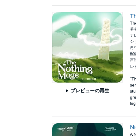
T
Th
著
ナ
シ
再生
配信
言
レ
"Th
sen
プレビューの再生
stu
gre
leg
Ni
A 