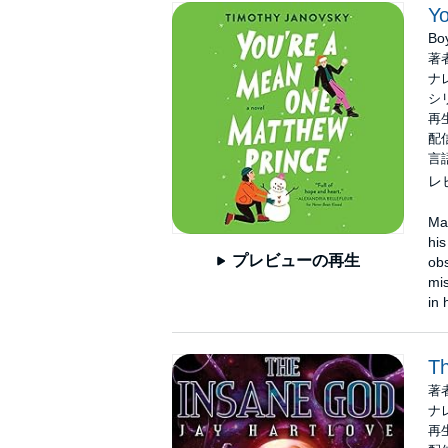
Yo
Bo
著
ナ
シ
再生
配信
言
レ
Mat
his
プレビューの再生
obs
mis
in 
T
著
ナ
再生