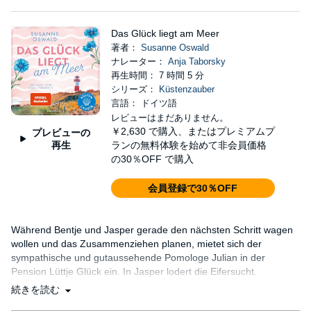
Das Glück liegt am Meer
著者：
Susanne Oswald
ナレーター：
Anja Taborsky
再生時間： 7 時間 5 分
シリーズ：
Küstenzauber
言語： ドイツ語
レビューはまだありません。
￥2,630
で購入、またはプレミアムプ
プレビューの
再生
ランの無料体験を始めて非会員価格
の30％OFF で購入
会員登録で30％OFF
Während Bentje und Jasper gerade den nächsten Schritt wagen
wollen und das Zusammenziehen planen, mietet sich der
sympathische und gutaussehende Pomologe Julian in der
Pension Lüttje Glück ein. In Jasper lodert die Eifersucht.
続きを読む