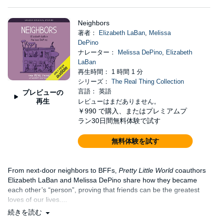
Neighbors
著者：
Elizabeth LaBan
,
Melissa
DePino
ナレーター：
Melissa DePino
,
Elizabeth
LaBan
再生時間： 1 時間 1 分
シリーズ：
The Real Thing Collection
言語： 英語
プレビューの
再生
レビューはまだありません。
￥990
で購入、またはプレミアムプ
ラン30日間無料体験で試す
無料体験を試す
From next-door neighbors to BFFs,
Pretty Little World
coauthors
Elizabeth LaBan and Melissa DePino share how they became
each other’s “person”, proving that friends can be the greatest
loves of our lives....
続きを読む