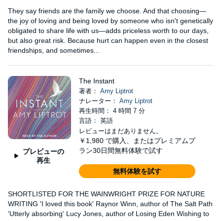
They say friends are the family we choose. And that choosing—
the joy of loving and being loved by someone who isn't genetically
obligated to share life with us—adds priceless worth to our days,
but also great risk. Because hurt can happen even in the closest
friendships, and sometimes...
The Instant
著者：
Amy Liptrot
ナレーター：
Amy Liptrot
再生時間： 4 時間 7 分
言語： 英語
レビューはまだありません。
￥1,980
で購入、またはプレミアムプ
ラン30日間無料体験で試す
プレビューの
再生
無料体験を試す
SHORTLISTED FOR THE WAINWRIGHT PRIZE FOR NATURE
WRITING 'I loved this book' Raynor Winn, author of The Salt Path
'Utterly absorbing' Lucy Jones, author of Losing Eden Wishing to