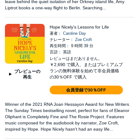
leave behind the quiet isolation of her Orkney island life, Amy
Liptrot books a one-way flight to Berlin. Searching...
Hope Nicely's Lessons for Life
著者：
Caroline Day
ナレーター：
Zoe Croft
再生時間： 9 時間 39 分
言語： 英語
レビューはまだありません。
￥2,690
で購入、またはプレミアムプ
ランの無料体験を始めて非会員価格
プレビューの
再生
の30％OFF で購入
会員登録で30％OFF
Winner of the 2021 RNA Joan Hessayon Award for New Writers.
The Sunday Times bestselling novel, perfect for fans of Eleanor
Oliphant is Completely Fine and The Rosie Project. Features
music composed for the audiobook by narrator, Zoe Croft,
inspired by Hope. Hope Nicely hasn't had an easy life...