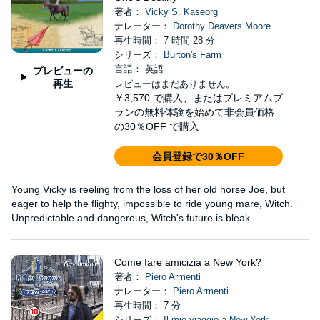
著者：
Vicky S. Kaseorg
ナレーター：
Dorothy Deavers Moore
再生時間： 7 時間 28 分
シリーズ：
Burton's Farm
言語： 英語
プレビューの
再生
レビューはまだありません。
￥3,570
で購入、またはプレミアムプ
ランの無料体験を始めて非会員価格
の30％OFF で購入
会員登録で30％OFF
Young Vicky is reeling from the loss of her old horse Joe, but
eager to help the flighty, impossible to ride young mare, Witch.
Unpredictable and dangerous, Witch's future is bleak....
Come fare amicizia a New York?
著者：
Piero Armenti
ナレーター：
Piero Armenti
再生時間： 7 分
シリーズ：
Il mio viaggio a New York