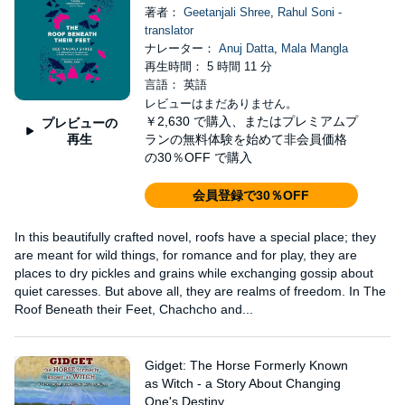
著者：
Geetanjali Shree
,
Rahul Soni -
translator
ナレーター：
Anuj Datta
,
Mala Mangla
再生時間： 5 時間 11 分
言語： 英語
レビューはまだありません。
￥2,630
で購入、またはプレミアムプ
プレビューの
再生
ランの無料体験を始めて非会員価格
の30％OFF で購入
会員登録で30％OFF
In this beautifully crafted novel, roofs have a special place; they
are meant for wild things, for romance and for play, they are
places to dry pickles and grains while exchanging gossip about
quiet caresses. But above all, they are realms of freedom. In The
Roof Beneath their Feet, Chachcho and...
Gidget: The Horse Formerly Known
as Witch - a Story About Changing
One's Destiny