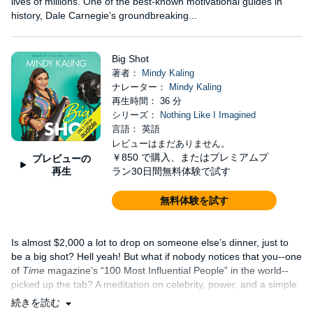
lives of millions. One of the best-known motivational guides in
history, Dale Carnegie’s groundbreaking...
Big Shot
著者：
Mindy Kaling
ナレーター：
Mindy Kaling
再生時間： 36 分
シリーズ：
Nothing Like I Imagined
言語： 英語
レビューはまだありません。
￥850
で購入、またはプレミアムプ
プレビューの
再生
ラン30日間無料体験で試す
無料体験を試す
Is almost $2,000 a lot to drop on someone else’s dinner, just to
be a big shot? Hell yeah! But what if nobody notices that you--one
of
Time
magazine’s “100 Most Influential People” in the world--
picked up the tab? A meditation on celebrity, power, and a simple
thank-you....
続きを読む