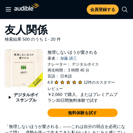
会員登録する
友人関係
検索結果 500 のうち 1 - 20 件
無理しないほうが愛される
著者：
加藤 諦三
ナレーター： デジタルボイス
再生時間： 3 時間 45 分
言語： 日本語
4.8
12件のカスタマー
レビュー
￥2,060
で購入、またはプレミアムプ
デジタルボイ
スサンプル
ラン30日間無料体験で試す
無料体験を試す
「無理しないほうが愛される」――これは自分の弱点を必死にな
って隠し、虚勢を張って生きてきた私がいましみじみと感じてい