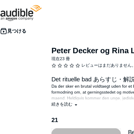
Peter Decker og Rina 
現在23 冊
レビューはまだありません
Det rituelle bad あらすじ・解
Da der sker en brutal voldtaegt uden for et
formodning om, at gerningsstedet og motive
maend. Heldigvis kommer den unge, jødisk
voldtaegtsmand...
続きを読む
Faye Kellerman (f.1952) er en amerikansk f
21
politimanden Peter Decker og hans opklari
Be
©2016 Lindhardt og Ringhof. Translated by