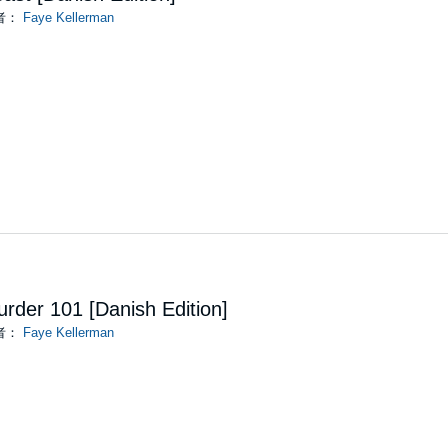
者：
Faye Kellerman
rder 101 [Danish Edition]
者：
Faye Kellerman