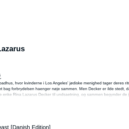
Lazarus
。
説
 badhus, hvor kvinderne i Los Angeles' jødiske menighed tager deres rit
t bag forbrydelsen haenger nøje sammen. Men Decker er ilde stedt, da b
e enke Rina Lazarus Decker til undsaetning, og sammen begynder de 
orfatter. Kellerman har udgivet 27 romaner, hvoraf 8 indtil videre er
ngsmakker Rina Lazarus har haft succes over det meste af verden.
ast [Danish Edition]
 Jytte Kohlschen (P)2016 Lindhardt og Ringhof