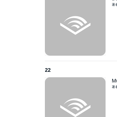
著
22
Mu
著