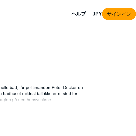
サインイン
ヘルプ
uelle bad, får politimanden Peter Decker en
adhuset mildest talt ikke er et sted for
jagten på den hensynsløse
 udkommet på dansk. Bøgerne om