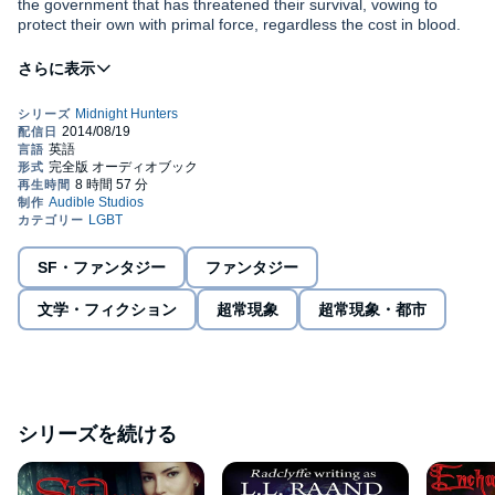
the government that has threatened their survival, vowing to
protect their own with primal force, regardless the cost in blood.
After escaping the Vampire dungeons beneath the blood club
Nocturne, Fae royal Torren de Brinna petitions Sylvan for
sanctuary, setting Sylvan and her allies on a collision course with
Francesca, Viceregal of the Eastern Vampire seethe. In the midst
of war, Torren finds her heart at risk from a young dominant
Were, while Francesca's Vampire enforcer Michel draws one of
Hunted by human extremists, targeted by the Shadow Lords who
Sylvan's trusted guards into a web of seduction and danger.
fear her growing power, and beset by enemies masquerading as
friends, Sylvan leads the Timberwolf Pack to war on two fronts as
alliances shift and long-held beliefs are challenged.
SF・ファンタジー
ファンタジー
©2014 L.L. Raand (P)2014 Audible Inc.
文学・フィクション
超常現象
超常現象・都市
シリーズを続ける