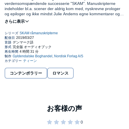
verdensomspændende successerie "SKAM". Manuskripterne
indeholder bl.a. scener der aldrig kom med, nyskrevne prologer
og epiloger og ikke mindst Julie Andems egne kommentarer og
håndskrevne mind maps. Et unikt indblik i skabelsen af serien der
har tryllebundet millioner af seere verden over.
Hver sæson udgør nu en bog i manuskriptform, og fjerde bind
handler om Sana, som er sikker på, hvem hun er. Den seje pige,
der tør sige fra, og som ikke er bange for at stå ved sine
holdninger. Men Sana må indse, at alting ikke er en kamp, man
kan vinde ved at være hård. Hun bliver nødt til at finde ud af,
©2019 Gyldendal (P)2019 Gyldendal
hvordan man er en god veninde, en god muslim og en god
normand - og samtidig er tro mod sig selv og sine egne følelser.
コンテンポラリー
ロマンス