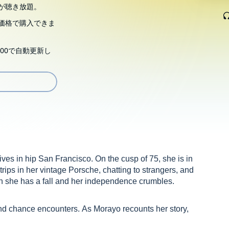
が聴き放題。
価格で購入できま
00で自動更新し
es in hip San Francisco. On the cusp of 75, she is in
rips in her vintage Porsche, chatting to strangers, and
hen she has a fall and her independence crumbles.
 and chance encounters. As Morayo recounts her story,
eet Dawud, a charming Palestinian shopkeeper; Sage, a