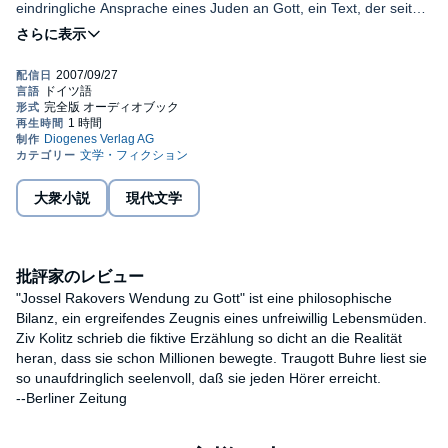
eindringliche Ansprache eines Juden an Gott, ein Text, der seit
seinem Erscheinen immer wieder die Herzen der Menschen
berührte, wurde von Paul Badde aus dem Jiddischen übertragen.
(c)+(p) 2007 Diogenes Verlag AG, übersetzt von Paul Badde
大衆小説
現代文学
批評家のレビュー
"Jossel Rakovers Wendung zu Gott" ist eine philosophische
Bilanz, ein ergreifendes Zeugnis eines unfreiwillig Lebensmüden.
Ziv Kolitz schrieb die fiktive Erzählung so dicht an die Realität
heran, dass sie schon Millionen bewegte. Traugott Buhre liest sie
so unaufdringlich seelenvoll, daß sie jeden Hörer erreicht.
--Berliner Zeitung