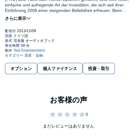
einfache und aufregende Art der Investition, die sich seit ihrer
Einführung 2008 einer steigenden Beliebtheit erfreuen. Beim
Handel mit Digitalen Optionen prognostizieren Investoren, in
welche Richtung sich eine zugrundeliegende Anlage bis zum
Ablaufzeitpunkt bewegt, statt die Anlage selbst zu kaufen. Der
Vorteil von Investitionen in Digitale Optionen auf den Plattformen
von Online Brokern liegt darin, dass Sie den potentiellen Ertrag
der Investition von Anfang an kennen.©2013 Tele Entertainment
(P)2013 Beatrix von Burgund
オプション
個人ファイナンス
投資・取引
まだレビューはありません