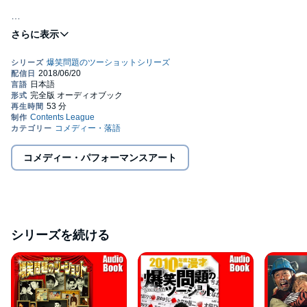
頭の中をフィットネス！！漫才で脳内を活性化する待望の第四
弾！！！爆笑問題が吟味に吟味を重ね、スタジオ収録した撮り下
ろしネタをこの作品ならではの切り口で送り届ける！
※権利上の都合により一部音声をカットしております。ご了承く
ださい。(C)Contents League 2008 (P)Contents League 2008
コメディー・パフォーマンスアート
シリーズを続ける