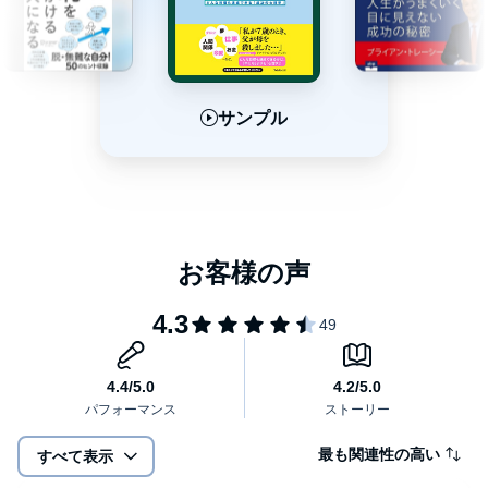
す。
多くの人の成功と幸せを妨げている
最大の要因の１つは、「拒絶への恐怖」です。
「商品を買ってほしいのに買ってくださいと言えない」
「部下に注意したいのに皆の前で反論されるのが怖くて言い出せ
サンプル
サンプル
サンプル
ない」
このように、拒絶への恐怖は自分の行動を制限し、
欲しい結果を得ることを妨げてしまいます。
本作品では、拒絶への恐怖を乗り越えるための方法を具体的にお
伝えします。
感情がなぜ生まれるのかを認識し、それを克服するための方法を
学ぶことで、
恐怖を感じずに相手と円滑なコミュニケーションを行う方法が身
につくことでしょう。
仕事でも、プライベートでも、「何となく先に進めない」という
状況を克服する、
あなたの人生を劇的に変える方法に出会える1本です。
最も関連性の高い
すべて表示
本作品を聴いて、周囲との豊かなコミュニケーションを楽しみ、
思い通りに、自分の力で人生を進めていきましょう。(C)2014 フ