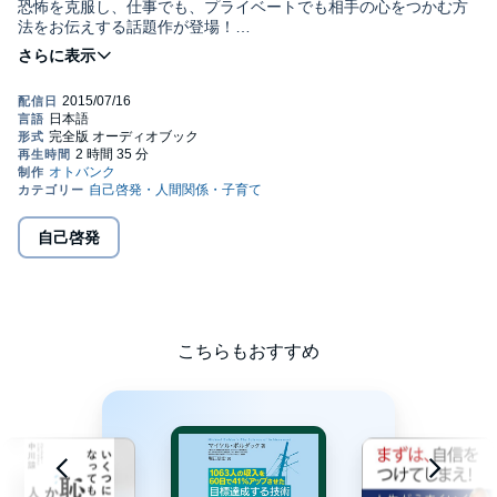
恐怖を克服し、仕事でも、プライベートでも相手の心をつかむ方
法をお伝えする話題作が登場！
1,000人を超える人の人生をわずか2ヶ月で一変させた実績を持つ
世界トップコーチに
人生における恐怖をなくす方法を学ぶことで、
仕事も、恋愛も、その他の人間関係も上手くいくコミュニケーシ
ョンの秘訣が分かります。
あなたは、決断や行動を起こす際、
なんとなく怖くなり、ためらってしまうことはありませんか？
自己啓発
また、仕事で接する人や恋人に対して、
自分の言いたいことを躊躇なく伝えることができていますか？
「『でも…』という言葉をよく使ってしまう」
「先送り癖、逃げ癖がなかなか抜けない」
「人間関係に対する不安や恐怖がある」
こちらもおすすめ
そんなあなたの人生を大きく変える作品の登場です。_
本作品では、7歳の時に「父に母を殺される」という過酷な体験か
ら言語障害を抱え、
それを自らの力で克服し成功を果たした著者が、
恐怖を乗り越えて行動を起こしていくための方法をお伝えしま